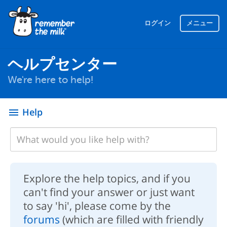
ログイン
メニュー
ヘルプセンター
We're here to help!
Help
menu
Explore the help topics, and if you
can't find your answer or just want
to say 'hi', please come by the
forums
(which are filled with friendly