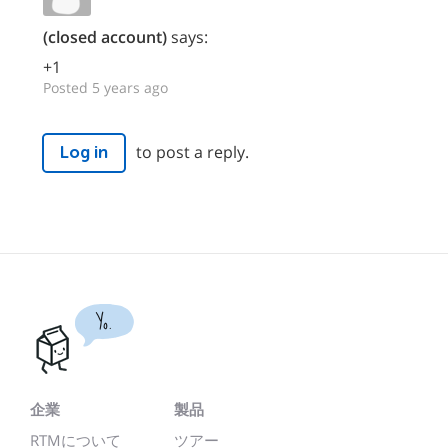
(closed account)
says:
+1
Posted 5 years ago
to post a reply.
Log in
Yo.
企業
製品
RTMについて
ツアー