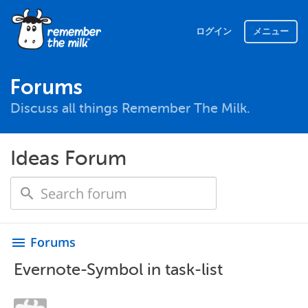
ログイン
メニュー
Forums
Discuss all things Remember The Milk.
Ideas Forum
Forums
menu
Evernote-Symbol in task-list