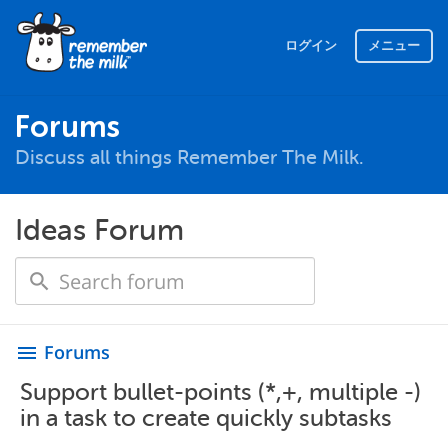
ログイン
メニュー
Forums
Discuss all things Remember The Milk.
Ideas Forum
Forums
menu
Support bullet-points (*,+, multiple -)
in a task to create quickly subtasks