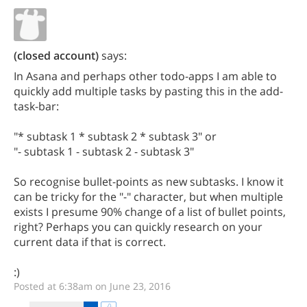
(closed account)
says:
In Asana and perhaps other todo-apps I am able to
quickly add multiple tasks by pasting this in the add-
task-bar:
"* subtask 1 * subtask 2 * subtask 3" or
"- subtask 1 - subtask 2 - subtask 3"
So recognise bullet-points as new subtasks. I know it
can be tricky for the "-" character, but when multiple
exists I presume 90% change of a list of bullet points,
right? Perhaps you can quickly research on your
current data if that is correct.
:)
Posted at 6:38am on June 23, 2016