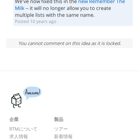
We've now fixed this in the
new Remember The
Milk
-- it will no longer allow you to create
multiple lists with the same name.
Posted 10 years ago
You cannot comment on this idea as it is locked.
Awesome!
企業
製品
RTMについて
ツアー
求人情報
新着情報