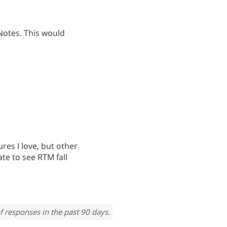
Notes. This would
es I love, but other
te to see RTM fall
f responses in the past 90 days.