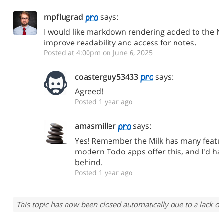
mpflugrad
says:
I would like markdown rendering added to the 
improve readability and access for notes.
Posted at 4:00pm on June 6, 2025
coasterguy53433
says:
Agreed!
Posted 1 year ago
amasmiller
says:
Yes! Remember the Milk has many featur
modern Todo apps offer this, and I'd ha
behind.
Posted 1 year ago
This topic has now been closed automatically due to a lack o