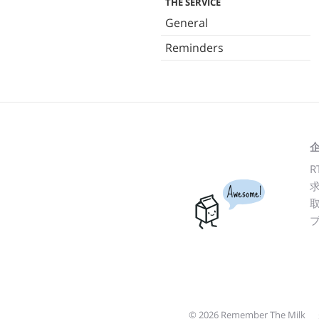
THE SERVICE
General
Reminders
R
Awesome!
© 2026 Remember The Milk