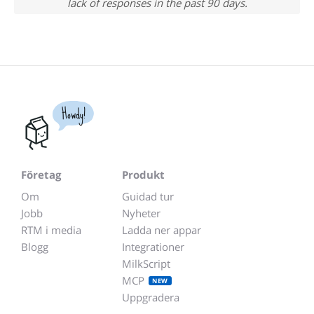
lack of responses in the past 90 days.
Howdy!
Företag
Produkt
Om
Guidad tur
Jobb
Nyheter
RTM i media
Ladda ner appar
Blogg
Integrationer
MilkScript
MCP
NEW
Uppgradera