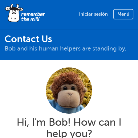
Iniciar sesión
Menú
Contact Us
Bob and his human helpers are standing by.
Hi, I'm Bob! How can I
help you?