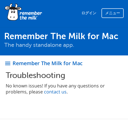
ログイン
メニュー
Remember The Milk for Mac
The handy standalone app.
Remember The Milk for Mac
menu
Troubleshooting
No known issues! If you have any questions or
problems, please
contact us
.