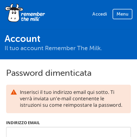
Accedi
Menu
Account
Il tuo account Remember The Milk.
Password dimenticata
Inserisci il tuo indirizzo email qui sotto. Ti
verrà inviata un'e-mail contenente le
istruzioni su come reimpostare la password.
INDIRIZZO EMAIL