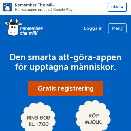
Remember The Milk
HÄMTA
Hämta appen gratis på Google Play.
Logga in
Meny
Den smarta att-göra-appen
för upptagna människor.
Gratis registrering
Köp
Ring Bob
mjölk.
kl. 17.00