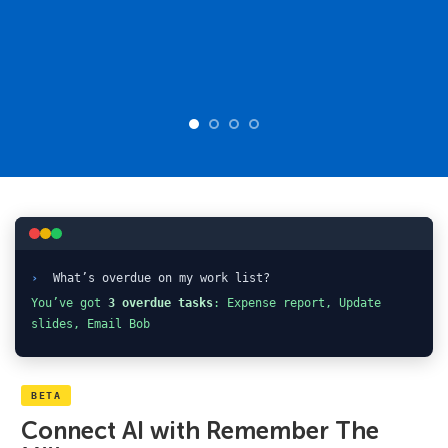
›
What’s overdue on my work list?
You’ve got
3 overdue tasks
: Expense report, Update
slides, Email Bob
BETA
Connect AI with Remember The