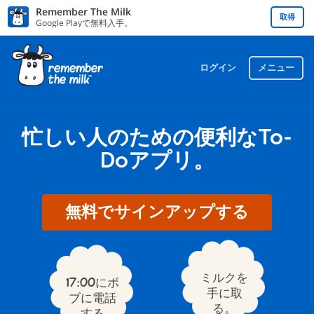
Remember The Milk
取得
Google Playで無料入手。
ログイン
メニュー
忙しい人のための便利なTo-
Doアプリ。
無料でサインアップする
ミルクを
17:00にボ
手に取
ブに電話
る。
する